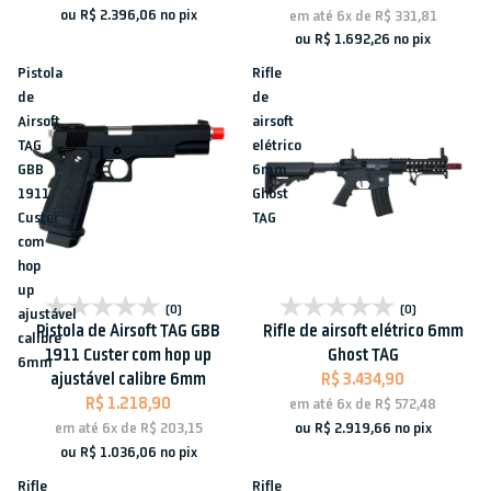
ou
R$ 2.396,06
no pix
em até
6x
de
R$ 331,81
ou
R$ 1.692,26
no pix
Pistola
Rifle
de
de
Airsoft
airsoft
TAG
elétrico
GBB
6mm
1911
Ghost
Custer
TAG
com
hop
up
Esgotado
Esgotado
(0)
(0)
ajustável
Pistola de Airsoft TAG GBB
Rifle de airsoft elétrico 6mm
calibre
1911 Custer com hop up
Ghost TAG
6mm
ajustável calibre 6mm
R$ 3.434,90
R$ 1.218,90
em até
6x
de
R$ 572,48
ou
R$ 2.919,66
no pix
em até
6x
de
R$ 203,15
ou
R$ 1.036,06
no pix
Rifle
Rifle