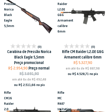
Pressão
Raider
Norica
L2.0E
Black
G&G
Eagle
Armament
5,5mm
calibre
6mm
Esgotado
Esgotado
(0)
(0)
Carabina de Pressão Norica
Rifle CM Raider L2.0E G&G
Black Eagle 5,5mm
Armament calibre 6mm
Preço promocional
R$ 5.327,90
R$ 2.954,90
Preço normal
em até
6x
de
R$ 887,98
R$ 3.691,90
ou
R$ 4.528,71
no pix
em até
6x
de
R$ 492,48
ou
R$ 2.511,66
no pix
Rifle
Rifle
CM16
MC
Raider
RK47
2.0
Imitation