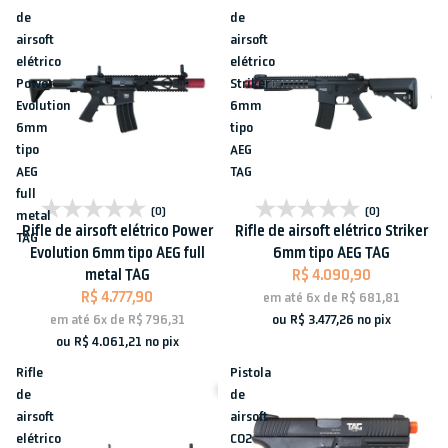
de
de
airsoft
airsoft
elétrico
elétrico
Power
Striker
Evolution
6mm
6mm
tipo
tipo
AEG
AEG
TAG
full
Esgotado
Esgotado
(0)
(0)
metal
Rifle de airsoft elétrico Power
Rifle de airsoft elétrico Striker
TAG
Evolution 6mm tipo AEG full
6mm tipo AEG TAG
metal TAG
R$ 4.090,90
R$ 4.777,90
em até
6x
de
R$ 681,81
ou
R$ 3.477,26
no pix
em até
6x
de
R$ 796,31
ou
R$ 4.061,21
no pix
Rifle
Pistola
de
de
airsoft
airsoft
elétrico
CO2