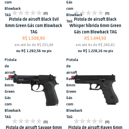
com
Gás
Blowback
com
Esgotado
Esgotado
(0)
(0)
TAG
Blowback
Pistola de airsoft Black Evil
Pistola de airsoft Black
TAG
6mm Green Gás com Blowback
Whisper híbrida 6mm Green
TAG
Gás com Blowback TAG
R$ 1.508,90
R$ 1.444,90
em até
6x
de
R$ 251,48
em até
6x
de
R$ 240,81
ou
R$ 1.282,56
no pix
ou
R$ 1.228,16
no pix
Pistola
Pistola
de
de
airsoft
airsoft
Savage
Raven
6mm
6mm
Green
Green
Gás
Gás
com
com
Blowback
Blowback
TAG
TAG
Esgotado
Esgotado
(0)
(0)
Pistola de airsoft Savage 6mm
Pistola de airsoft Raven 6mm