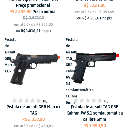
Preço promocional
R$ 5.121,90
R$ 2.139,90
Preço normal
em até
6x
de
R$ 853,65
R$ 2.677,90
ou
R$ 4.353,61
no pix
em até
6x
de
R$ 356,65
ou
R$ 1.818,91
no pix
Pistola
Pistola
de
de
airsoft
airsoft
GBB
TAG
Marcux
GBB
TAG
Kahran
JW
5.1
semiautomática
calibre
Esgotado
Esgotado
(0)
(0)
6mm
Pistola de airsoft GBB Marcux
Pistola de airsoft TAG GBB
TAG
Kahran JW 5.1 semiautomática
R$ 2.818,90
calibre 6mm
R$ 1.990,90
em até
6x
de
R$ 469,81