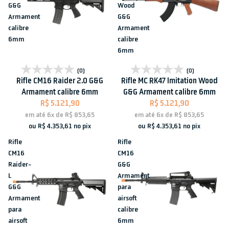
G&G
Wood
Armament
G&G
calibre
Armament
6mm
calibre
6mm
Esgotado
Esgotado
(0)
(0)
Rifle CM16 Raider 2.0 G&G
Rifle MC RK47 Imitation Wood
Armament calibre 6mm
G&G Armament calibre 6mm
R$ 5.121,90
R$ 5.121,90
em até
6x
de
R$ 853,65
em até
6x
de
R$ 853,65
ou
R$ 4.353,61
no pix
ou
R$ 4.353,61
no pix
Rifle
Rifle
CM16
CM16
Raider-
G&G
L
Armament
G&G
para
Armament
airsoft
para
calibre
airsoft
6mm