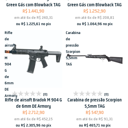
Green Gás com Blowback TAG
Green Gás com Blowback TAG
R$ 1.441,90
R$ 1.252,90
em até
6x
de
R$ 240,31
em até
6x
de
R$ 208,81
ou
R$ 1.225,61
no pix
ou
R$ 1.064,96
no pix
Rifle
Carabina
de
de
airsoft
pressão
Bradok
Scorpion
M
5,5mm
904
TAG
G
de
6mm
DE
Esgotado
Esgotado
(0)
(0)
Armory
Rifle de airsoft Bradok M 904 G
Carabina de pressão Scorpion
de 6mm DE Armory
5,5mm TAG
R$ 2.712,90
R$ 547,90
em até
6x
de
R$ 452,15
em até
6x
de
R$ 91,31
ou
R$ 2.305,96
no pix
ou
R$ 465,71
no pix