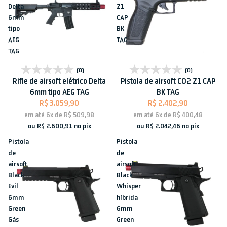
Delta
Z1
6mm
CAP
tipo
BK
AEG
TAG
TAG
Esgotado
Esgotado
(0)
(0)
Rifle de airsoft elétrico Delta
Pistola de airsoft CO2 Z1 CAP
6mm tipo AEG TAG
BK TAG
R$ 3.059,90
R$ 2.402,90
em até
6x
de
R$ 509,98
em até
6x
de
R$ 400,48
ou
R$ 2.600,91
no pix
ou
R$ 2.042,46
no pix
Pistola
Pistola
de
de
airsoft
airsoft
Black
Black
Evil
Whisper
6mm
híbrida
Green
6mm
Gás
Green