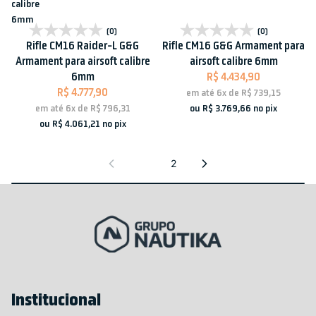
calibre
6mm
Esgotado
Esgotado
(0)
(0)
Rifle CM16 Raider-L G&G
Rifle CM16 G&G Armament para
Armament para airsoft calibre
airsoft calibre 6mm
6mm
R$ 4.434,90
R$ 4.777,90
em até
6x
de
R$ 739,15
ou
R$ 3.769,66
no pix
em até
6x
de
R$ 796,31
ou
R$ 4.061,21
no pix
1
2
Institucional