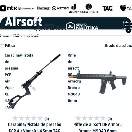
Pular para o conteúdo
Airsoft
Total 
itens 
carrinh
0
Ir para a lista de resultados
Home
Tático
Airsoft
Filtrar
Grade da colun
Carabina/Pistola
Rifle
de
de
pressão
airsoft
PCP
DE
Air
Armory
Viper
Bronco
XL
M904D
4.5mm
6mm
TAG
Promoção
Esgotado
(0)
(0)
Carabina/Pistola de pressão
Rifle de airsoft DE Armory
PCP Air Viper XL 4.5mm TAG
Bronco M904D 6mm