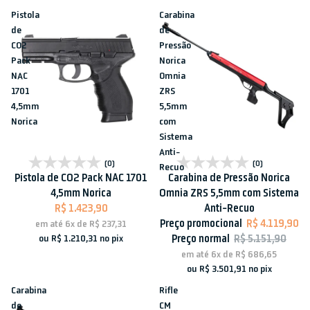
Pistola
Carabina
de
de
CO2
Pressão
Pack
Norica
NAC
Omnia
1701
ZRS
4,5mm
5,5mm
Norica
com
Sistema
Anti-
Esgotado
Esgotado
(0)
(0)
Recuo
Pistola de CO2 Pack NAC 1701
Carabina de Pressão Norica
4,5mm Norica
Omnia ZRS 5,5mm com Sistema
R$ 1.423,90
Anti-Recuo
Preço promocional
R$ 4.119,90
em até
6x
de
R$ 237,31
Preço normal
R$ 5.151,90
ou
R$ 1.210,31
no pix
em até
6x
de
R$ 686,65
ou
R$ 3.501,91
no pix
Carabina
Rifle
de
CM